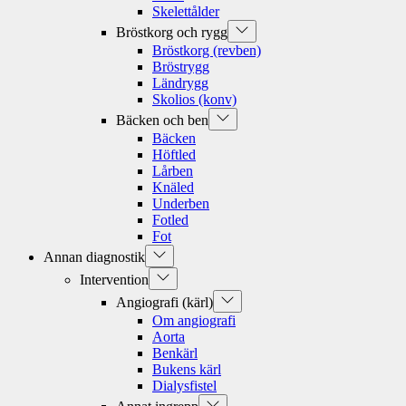
Skelettålder
Show
Bröstkorg och rygg
sub
Bröstkorg (revben)
menu
Bröstrygg
Ländrygg
Skolios (konv)
Show
Bäcken och ben
sub
Bäcken
menu
Höftled
Lårben
Knäled
Underben
Fotled
Fot
Show
Annan diagnostik
sub
Show
Intervention
menu
sub
Show
Angiografi (kärl)
menu
sub
Om angiografi
menu
Aorta
Benkärl
Bukens kärl
Dialysfistel
Show