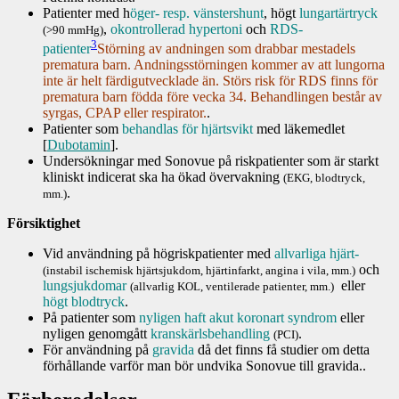
Patienter med h
öger- resp. vänstershunt
, högt
lungartärtryck
,
okontrollerad
hypertoni
och
RDS-
(>90 mmHg)
3
patienter
Störning av andningen som drabbar mestadels
prematura barn. Andningsstörningen kommer av att lungorna
inte är helt färdigutvecklade än. Störs risk för RDS finns för
prematura barn födda före vecka 34. Behandlingen består av
syrgas, CPAP eller respirator.
.
Patienter som
behandlas för hjärtsvikt
med läkemedlet
[
Dubotamin
].
Undersökningar med Sonovue på riskpatienter som är starkt
kliniskt indicerat ska ha ökad övervakning
(EKG, blodtryck,
.
mm.)
Försiktighet
Vid användning på högriskpatienter med
allvarliga hjärt-
och
(instabil ischemisk hjärtsjukdom, hjärtinfarkt, angina i vila, mm.)
lungsjukdomar
eller
(allvarlig KOL, ventilerade patienter, mm.)
högt blodtryck
.
På patienter som
nyligen haft akut koronart syndrom
eller
nyligen genomgått
kranskärlsbehandling
.
(PCI)
För användning på
gravida
då det finns få studier om detta
förhållande varför man bör undvika Sonovue till gravida..