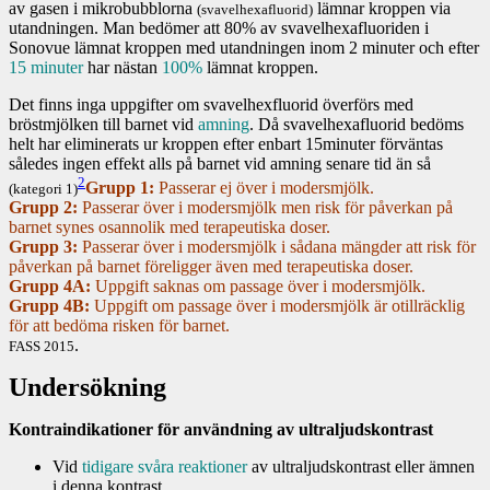
av gasen i mikrobubblorna
lämnar kroppen via
(svavelhexafluorid)
utandningen. Man bedömer att 80% av
svavelhexafluoriden
i
Sonovue lämnat kroppen med utandningen inom 2 minuter och efter
15 minuter
har nästan
100%
lämnat kroppen.
Det finns inga uppgifter om svavelhexfluorid överförs med
bröstmjölken till barnet vid
amning
. Då
svavelhexafluorid
bedöms
helt har eliminerats ur kroppen efter enbart 15minuter förväntas
således ingen effekt alls på barnet vid amning senare tid än så
2
Grupp 1:
Passerar ej över i modersmjölk.
(kategori 1)
Grupp 2:
Passerar över i modersmjölk men risk för påverkan på
barnet synes osannolik med
terapeutiska doser
.
Grupp 3:
Passerar över i modersmjölk i sådana mängder att risk för
påverkan på barnet föreligger även med
terapeutiska doser
.
Grupp 4A:
Uppgift saknas om passage över i modersmjölk.
Grupp 4B:
Uppgift om passage över i modersmjölk är otillräcklig
för att bedöma risken för barnet.
.
FASS 2015
Undersökning
Kontraindikationer för användning av ultraljudskontrast
Vid
tidigare svåra reaktioner
av ultraljudskontrast eller ämnen
i denna kontrast.