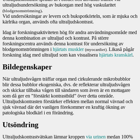
ultraljudsundersökning av bukorgan med hög vaskularitet
.
(blodgenomströmning)
Vid undersökningar av levern och bukspotkörteln, som är mjuka och
kärlrika organ, används ofta ultraljudskontrast.
Idag är forskningsaktiviteten hög för andra användningsområde med
denna kombination av ultraljud och kontrast. På större
forskningscentra används denna kontrast för undersökning av
blodgenomströmningen i
hjärtats muskler
Likaså pågår
(myocardiet).
forskning idag med ultraljud som kan visualisera
hjärtats kranskärl
.
Bildegenskaper
När ultraljudsvågen träffar organ med cirkulerande mikrobubblor
blir dessa bubblor ekogeniska, dvs. de reflekterar ultraljudsvågen
och skickar tillbaka vågen till sändaren som även är en mottagare
som då ger en ”förstärkt kontrastbild” över detta område.
Ultraljudskontrasten förstärker effekten mellan normal vävnad och
sjuk vävnad där det vanligen förekommer en kraftig ökning av
patologiska blodkärl i en förändring.
Utsöndring
Ultraljudskontrastvätskan lämnar kroppen
via urinen
medan 100%