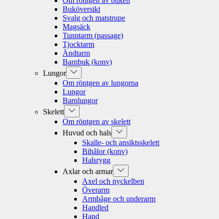
Om röntgen av buken
menu
Buköversikt
Svalg och matstrupe
Magsäck
Tunntarm (passage)
Tjocktarm
Ändtarm
Barnbuk (konv)
Show
Lungor
sub
Om röntgen av lungorna
menu
Lungor
Barnlungor
Show
Skelett
sub
Om röntgen av skelett
menu
Show
Huvud och hals
sub
Skalle- och ansiktsskelett
menu
Bihålor (konv)
Halsrygg
Show
Axlar och armar
sub
Axel och nyckelben
menu
Överarm
Armbåge och underarm
Handled
Hand