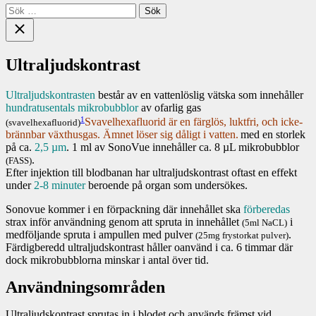
Sök
efter:
Close
search
Ultraljudskontrast
Ultraljudskontrasten
består av en vattenlöslig vätska som innehåller
hundratusentals mikrobubblor
av ofarlig gas
1
Svavelhexafluorid är en färglös, luktfri, och icke-
(svavelhexafluorid)
brännbar växthusgas. Ämnet löser sig dåligt i vatten.
med en storlek
på ca.
2,5 µm
. 1 ml av SonoVue innehåller ca. 8 µL mikrobubblor
.
(FASS)
Efter injektion till blodbanan har ultraljudskontrast oftast en effekt
under
2-8 minuter
beroende på organ som undersökes.
Sonovue kommer i en förpackning där innehållet ska
förberedas
strax inför användning genom att spruta in innehållet
i
(5ml NaCL)
medföljande spruta i ampullen med pulver
.
(25mg frystorkat pulver)
Färdigberedd ultraljudskontrast håller oanvänd i ca. 6 timmar där
dock mikrobubblorna minskar i antal över tid.
Användningsområden
Ultraljudskontrast sprutas in i blodet och används främst vid