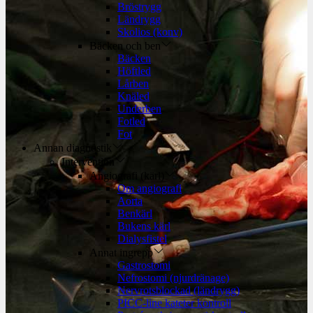
Bröstrygg
Ländrygg
Skolios (konv)
Bäcken och ben
Bäcken
Höftled
Lårben
Knäled
Underben
Fotled
Fot
Annan diagnostik
Intervention
Angiografi (kärl)
Om angiografi
Aorta
Benkärl
Bukens kärl
Dialysfistel
Annat ingrepp
Gastrostomi
Nefrostomi (njurdränage)
Nervrotsblockad (ländrygg)
PICC-line kateter kontroll