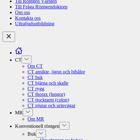
Till Röntgen Världen
Till Fråga Röntgendoktorn
Om oss
Kontakta oss
Ultraljudsutbildning
Close
Show
CT
sub
Om CT
menu
CT ansikte, ögon och bihålor
CT buk
CT hjärna och skalle
CT rygg
CT thorax (lungor)
CT tjocktarm (colon)
CT njurar och urinvägar
Show
MR
sub
Om MR
menu
Show
Konventionell röntgen
sub
Show
Buk
menu
sub