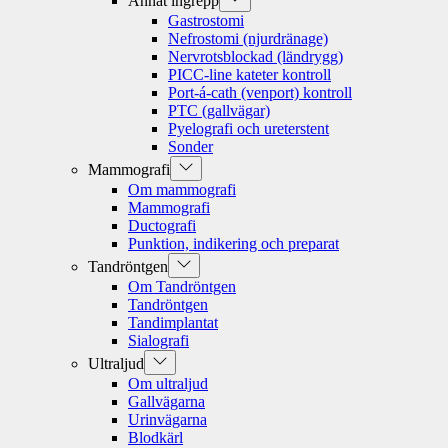
Annat ingrepp
sub
Gastrostomi
menu
Nefrostomi (njurdränage)
Nervrotsblockad (ländrygg)
PICC-line kateter kontroll
Port-á-cath (venport) kontroll
PTC (gallvägar)
Pyelografi och ureterstent
Sonder
Show
Mammografi
sub
Om mammografi
menu
Mammografi
Ductografi
Punktion, indikering och preparat
Show
Tandröntgen
sub
Om Tandröntgen
menu
Tandröntgen
Tandimplantat
Sialografi
Show
Ultraljud
sub
Om ultraljud
menu
Gallvägarna
Urinvägarna
Blodkärl