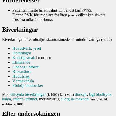
Förberedelser
Patienten måste ha en infart till venöst kärl
.
(PVK)
Denna PVK får inte vara för liten
vilket kan riskera
(smal)
förstöra mikrobubblorna.
Biverkningar
Biverkningar efter ultraljudskontrastmedel är mindre vanliga
(1/100).
Huvudvärk
,
yrsel
Domningar
Konstig smak
i munnen
Illamående
Obehag i bröstet
Buksmärtor
Hudutslag
Värmekänsla
Förhöjt blodsocker
Mer
sällsynta biverkningar
kan vara
dimsyn
,
lågt blodtryck
,
(1/1000)
klåda
,
smärta
,
trötthet
, mer allvarlig
allergisk reaktion
(anafylaktisk
, mm.
reaktion)
Efter undersökningen