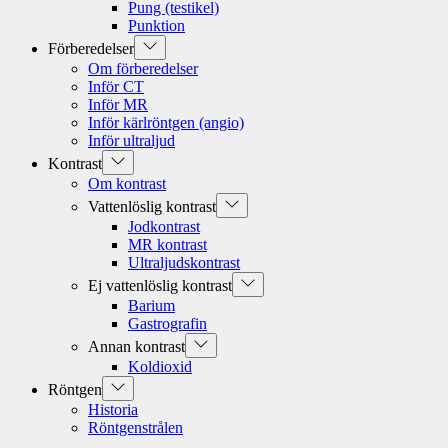
Pung (testikel)
Punktion
Show
Förberedelser
sub
Om förberedelser
menu
Inför CT
Inför MR
Inför kärlröntgen (angio)
Inför ultraljud
Show
Kontrast
sub
Om kontrast
menu
Show
Vattenlöslig kontrast
sub
Jodkontrast
menu
MR kontrast
Ultraljudskontrast
Show
Ej vattenlöslig kontrast
sub
Barium
menu
Gastrografin
Show
Annan kontrast
sub
Koldioxid
menu
Show
Röntgen
sub
Historia
menu
Röntgenstrålen