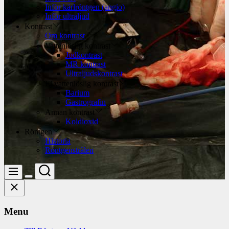
Inför kärlröntgen (angio)
Inför ultraljud
Kontrast
Om kontrast
Vattenlöslig kontrast
Jodkontrast
MR kontrast
Ultraljudskontrast
Ej vattenlöslig kontrast
Barium
Gastrografin
Annan kontrast
Koldioxid
Röntgen
Historia
Röntgenstrålen
Search
Menu
Switch
Close
color
mode
Menu