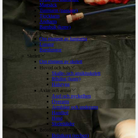
Magsäck
Tunntarm (passage)
Tjocktarm
Ändtarm
Barnbuk (konv)
Lungor
Om röntgen av lungorna
Lungor
Barnlungor
Skelett
Om röntgen av skelett
Huvud och hals
Skalle- och ansiktsskelett
Bihålor (konv)
Halsrygg
Axlar och armar
Axel och nyckelben
Överarm
Armbåge och underarm
Handled
Hand
Skelettålder
Bröstkorg och rygg
Bröstkorg (revben)