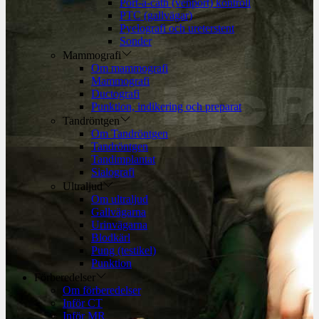
Port-á-cath (venport) kontroll
PTC (gallvägar)
Pyelografi och ureterstent
Sonder
Mammografi
Om mammografi
Mammografi
Ductografi
Punktion, indikering och preparat
Tandröntgen
Om Tandröntgen
Tandröntgen
Tandimplantat
Sialografi
Ultraljud
Om ultraljud
Gallvägarna
Urinvägarna
Blodkärl
Pung (testikel)
Punktion
Förberedelser
Om förberedelser
Inför CT
Inför MR