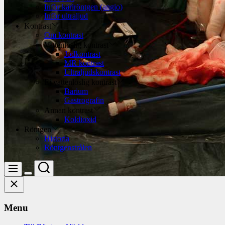
Inför kärlröntgen (angio)
Inför ultraljud
Kontrast
Om kontrast
Vattenlöslig kontrast
Jodkontrast
MR kontrast
Ultraljudskontrast
Ej vattenlöslig kontrast
Barium
Gastrografin
Annan kontrast
Koldioxid
Röntgen
Historia
Röntgenstrålen
Search
Menu
Switch
Close
color
mode
Menu