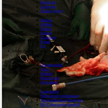
Bröstrygg
Ländrygg
Skolios (konv)
Bäcken och ben
Bäcken
Höftled
Lårben
Knäled
Underben
Fotled
Fot
Annan diagnostik
Intervention
Angiografi (kärl)
Om angiografi
Aorta
Benkärl
Bukens kärl
Dialysfistel
Annat ingrepp
Gastrostomi
Nefrostomi (njurdränage)
Nervrotsblockad (ländrygg)
PICC-line kateter kontroll