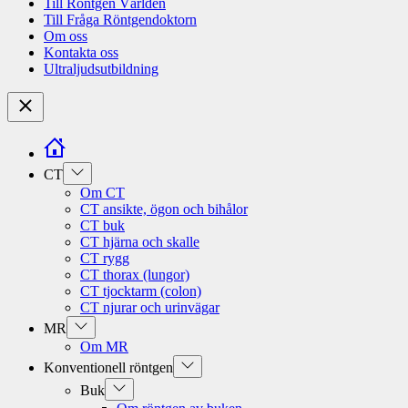
Till Röntgen Världen
Till Fråga Röntgendoktorn
Om oss
Kontakta oss
Ultraljudsutbildning
Close
Show
CT
sub
Om CT
menu
CT ansikte, ögon och bihålor
CT buk
CT hjärna och skalle
CT rygg
CT thorax (lungor)
CT tjocktarm (colon)
CT njurar och urinvägar
Show
MR
sub
Om MR
menu
Show
Konventionell röntgen
sub
Show
Buk
menu
sub