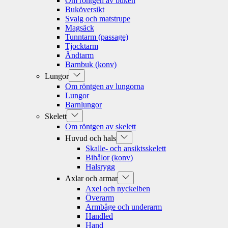
Om röntgen av buken
menu
Buköversikt
Svalg och matstrupe
Magsäck
Tunntarm (passage)
Tjocktarm
Ändtarm
Barnbuk (konv)
Show
Lungor
sub
Om röntgen av lungorna
menu
Lungor
Barnlungor
Show
Skelett
sub
Om röntgen av skelett
menu
Show
Huvud och hals
sub
Skalle- och ansiktsskelett
menu
Bihålor (konv)
Halsrygg
Show
Axlar och armar
sub
Axel och nyckelben
menu
Överarm
Armbåge och underarm
Handled
Hand