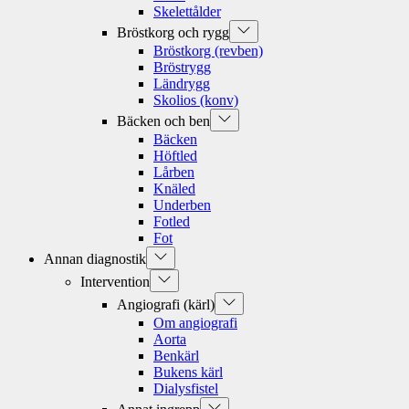
Skelettålder
Show
Bröstkorg och rygg
sub
Bröstkorg (revben)
menu
Bröstrygg
Ländrygg
Skolios (konv)
Show
Bäcken och ben
sub
Bäcken
menu
Höftled
Lårben
Knäled
Underben
Fotled
Fot
Show
Annan diagnostik
sub
Show
Intervention
menu
sub
Show
Angiografi (kärl)
menu
sub
Om angiografi
menu
Aorta
Benkärl
Bukens kärl
Dialysfistel
Show