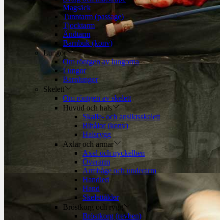
Magsäck
Tunntarm (passage)
Tjocktarm
Ändtarm
Barnbuk (konv)
Lungor
Om röntgen av lungorna
Lungor
Barnlungor
Skelett
Om röntgen av skelett
Huvud och hals
Skalle- och ansiktsskelett
Bihålor (konv)
Halsrygg
Axlar och armar
Axel och nyckelben
Överarm
Armbåge och underarm
Handled
Hand
Skelettålder
Bröstkorg och rygg
Bröstkorg (revben)