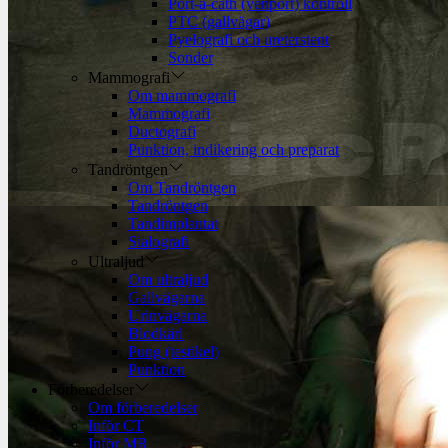
Port-á-cath (venport) kontroll
PTC (gallvägar)
Pyelografi och ureterstent
Sonder
Mammografi
Om mammografi
Mammografi
Ductografi
Punktion, indikering och preparat
Tandröntgen
Om Tandröntgen
Tandröntgen
Tandimplantat
Sialografi
Ultraljud
Om ultraljud
Gallvägarna
Urinvägarna
Blodkärl
Pung (testikel)
Punktion
Förberedelser
Om förberedelser
Inför CT
Inför MR