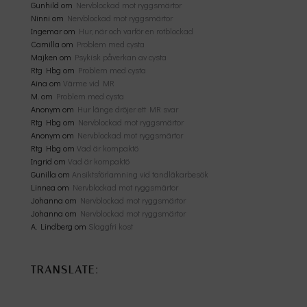
Gunhild
om
Nervblockad mot ryggsmärtor
Ninni
om
Nervblockad mot ryggsmärtor
Ingemar
om
Hur, när och varför en rotblockad
Camilla
om
Problem med cysta
Majken
om
Psykisk påverkan av cysta
Rtg Hbg
om
Problem med cysta
Aina
om
Värme vid MR
M.
om
Problem med cysta
Anonym
om
Hur länge dröjer ett MR svar
Rtg Hbg
om
Nervblockad mot ryggsmärtor
Anonym
om
Nervblockad mot ryggsmärtor
Rtg Hbg
om
Vad är kompaktö
Ingrid
om
Vad är kompaktö
Gunilla
om
Ansiktsförlamning vid tandläkarbesök
Linnea
om
Nervblockad mot ryggsmärtor
Johanna
om
Nervblockad mot ryggsmärtor
Johanna
om
Nervblockad mot ryggsmärtor
A. Lindberg
om
Slaggfri kost
TRANSLATE: