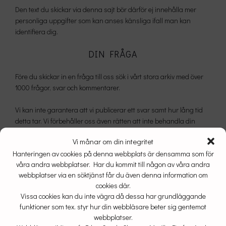
Den text du skickar via denna sajt bör därför ej innehålla mer
personliga uppgifter som kan anses känsliga ifall man kan
identifiera dig.
DIN FRÅGA
Före du skickar in en fråga till oss sök i vårt stora arkiv med över
1000 frågor, svar och kommentarer.
Vi kan inte garantera att vi publicerar ett svar samt hur lång tid
detta tar. Vi förbehåller oss även rätten att inte behandla din
fråga eller kommentar med vare sig svar eller publicitet om vi inte
Vi månar om din integritet
anser den adekvat för röntgen.
Hanteringen av cookies på denna webbplats är densamma som för
våra andra webbplatser. Har du kommit till någon av våra andra
webbplatser via en söktjänst får du även denna information om
102
cookies där.
Vissa cookies kan du inte vägra då dessa har grundläggande
Hur får du information?
funktioner som tex. styr hur din webbläsare beter sig gentemot
Låt oss få veta om du anser dig få bra eller sämre in
formation av din
webbplatser.
eg
en doktor inför din röntgenundersökning.