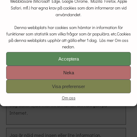
Webbläsare
(Microsoft Edge, Google Chrome, Mozilla Firefox, Apple
har egna krav på cookies som dom informerar om vid
Jag får bra information av min doktor.
Safari, mfl.)
användandet.
Denna webbplats har cookies som hämtar in information för
Jag får information jag inte förstår.
funktioner som statistik som vilka frågor som är populära, etc.Cookies
på denna webbplats upphör att gälla efter 1 dag. Läs mer Om oss
nedan.
Min egen doktor kan inte svara på alla mina frågor
Acceptera
om röntgen.
Neka
Jag hade önskat mer information av min egen doktor.
Visa preferenser
Om oss
Jag söker själv mer information om röntgen på
Internet.
Jag är nöjd med ingen eller lite information.