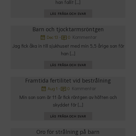
han fallit […]
LÄS FRÅGA OCH SVAR
Barn och tjocktarmsröntgen
-
Kommentar
Dec 13
0
Jag fick åka in till sjukhuset med min 5,5 årige son för
han […]
LÄS FRÅGA OCH SVAR
Framtida fertilitet vid bestrålning
-
Kommentar
Aug 1
0
Min son som är 11 år fick röntgen av höften och
skyddet för […]
LÄS FRÅGA OCH SVAR
Oro för strålning på barn