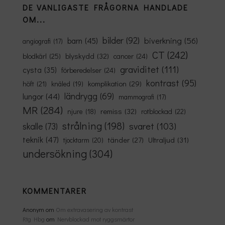
DE VANLIGASTE FRÅGORNA HANDLADE
OM...
bilder
(92)
biverkning
(56)
barn
(45)
angiografi
(17)
CT
(242)
blyskydd
(32)
blodkärl
(25)
cancer
(24)
graviditet
(111)
cysta
(35)
förberedelser
(24)
kontrast
(95)
komplikation
(29)
höft
(21)
knäled
(19)
ländrygg
(69)
lungor
(44)
mammografi
(17)
MR
(284)
remiss
(32)
rotblockad
(22)
njure
(18)
strålning
(198)
svaret
(103)
skalle
(73)
teknik
(47)
Ultraljud
(31)
tänder
(27)
tjocktarm
(20)
undersökning
(304)
KOMMENTARER
Anonym
om
Om extravasering av kontrast
Rtg Hbg
om
Nervblockad mot ryggsmärtor