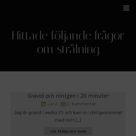
Hoppa
till
innehåll
Hittade följande frågor
om strålning
Gravid och röntgen i 20 minuter
-
Kommentar
Jun 2
0
Jag är gravid i vecka 25 och kom in i röntgenrummet
med mitt […]
LÄS FRÅGA OCH SVAR