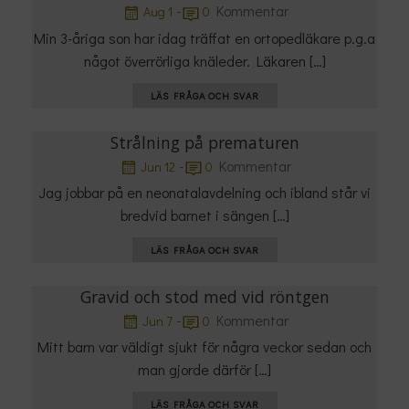
-
Kommentar
Aug 1
0
Min 3-åriga son har idag träffat en ortopedläkare p.g.a
något överrörliga knäleder. Läkaren […]
LÄS FRÅGA OCH SVAR
Strålning på prematuren
-
Kommentar
Jun 12
0
Jag jobbar på en neonatalavdelning och ibland står vi
bredvid barnet i sängen […]
LÄS FRÅGA OCH SVAR
Gravid och stod med vid röntgen
-
Kommentar
Jun 7
0
Mitt barn var väldigt sjukt för några veckor sedan och
man gjorde därför […]
LÄS FRÅGA OCH SVAR