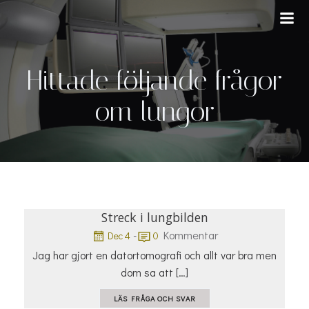
Hoppa
till
innehåll
Hittade följande frågor
om lungor
Streck i lungbilden
-
Kommentar
Dec 4
0
Jag har gjort en datortomografi och allt var bra men
dom sa att […]
LÄS FRÅGA OCH SVAR