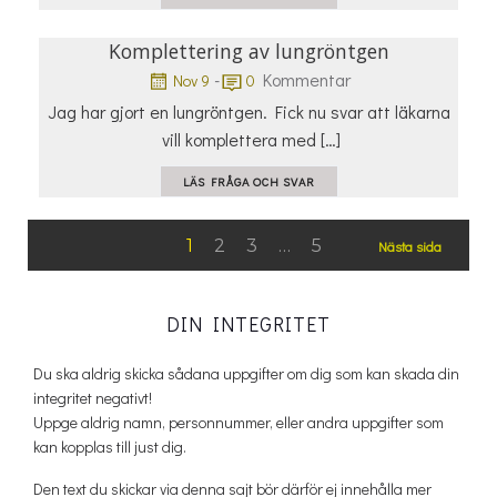
Komplettering av lungröntgen
-
Kommentar
Nov 9
0
Jag har gjort en lungröntgen. Fick nu svar att läkarna
vill komplettera med […]
LÄS FRÅGA OCH SVAR
Posts
Posts
Page
Page
Page
Page
1
2
3
…
5
Nästa sida
navigation
naviga
DIN INTEGRITET
Du ska aldrig skicka sådana uppgifter om dig som kan skada din
integritet negativt!
Uppge aldrig namn, personnummer, eller andra uppgifter som
kan kopplas till just dig.
Den text du skickar via denna sajt bör därför ej innehålla mer