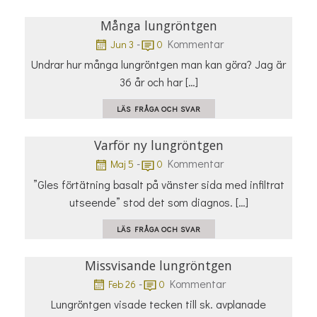
Många lungröntgen
-
Kommentar
Jun 3
0
Undrar hur många lungröntgen man kan göra? Jag är
36 år och har […]
LÄS FRÅGA OCH SVAR
Varför ny lungröntgen
-
Kommentar
Maj 5
0
”Gles förtätning basalt på vänster sida med infiltrat
utseende” stod det som diagnos. […]
LÄS FRÅGA OCH SVAR
Missvisande lungröntgen
-
Kommentar
Feb 26
0
Lungröntgen visade tecken till sk. avplanade