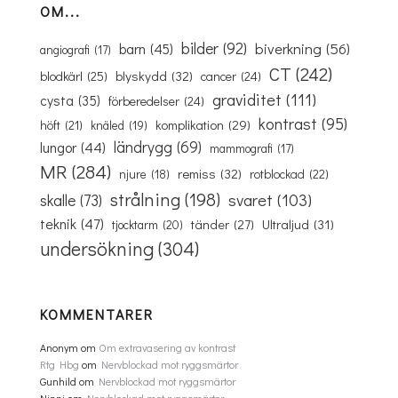
OM...
bilder
(92)
biverkning
(56)
barn
(45)
angiografi
(17)
CT
(242)
blyskydd
(32)
blodkärl
(25)
cancer
(24)
graviditet
(111)
cysta
(35)
förberedelser
(24)
kontrast
(95)
komplikation
(29)
höft
(21)
knäled
(19)
ländrygg
(69)
lungor
(44)
mammografi
(17)
MR
(284)
remiss
(32)
rotblockad
(22)
njure
(18)
strålning
(198)
svaret
(103)
skalle
(73)
teknik
(47)
Ultraljud
(31)
tänder
(27)
tjocktarm
(20)
undersökning
(304)
KOMMENTARER
Anonym
om
Om extravasering av kontrast
Rtg Hbg
om
Nervblockad mot ryggsmärtor
Gunhild
om
Nervblockad mot ryggsmärtor