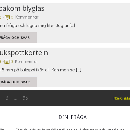
bakom blyglas
-
Kommentar
8
0
a fråga och lugna mig lite. Jag är […]
FRÅGA OCH SVAR
bukspottkörteln
-
Kommentar
3
0
 5 mm på bukspottkörtel. Kan man se […]
FRÅGA OCH SVAR
Pos
age
Page
Page
e
2
3
…
95
Nästa sida
nav
DIN FRÅGA
din
Före du skickar in en fråga till oss sök i vårt stora arkiv med över