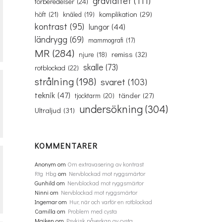
graviditet
(111)
förberedelser
(24)
komplikation
(29)
höft
(21)
knäled
(19)
kontrast
(95)
lungor
(44)
ländrygg
(69)
mammografi
(17)
MR
(284)
remiss
(32)
njure
(18)
skalle
(73)
rotblockad
(22)
strålning
(198)
svaret
(103)
teknik
(47)
tänder
(27)
tjocktarm
(20)
undersökning
(304)
Ultraljud
(31)
KOMMENTARER
Anonym
om
Om extravasering av kontrast
Rtg Hbg
om
Nervblockad mot ryggsmärtor
Gunhild
om
Nervblockad mot ryggsmärtor
Ninni
om
Nervblockad mot ryggsmärtor
Ingemar
om
Hur, när och varför en rotblockad
Camilla
om
Problem med cysta
Majken
om
Psykisk påverkan av cysta