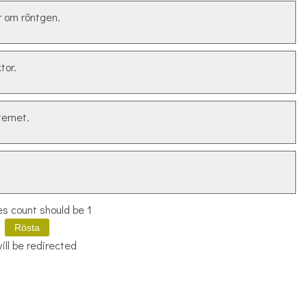
r om röntgen.
tor.
ternet.
es count should be 1
ill be redirected