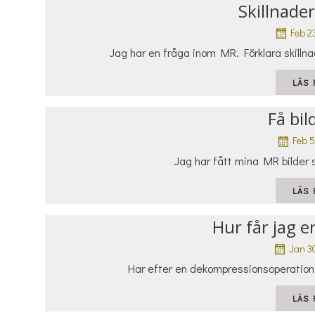
Skillnade
Feb 2
Jag har en fråga inom MR. Förklara skillna
LÄS 
Få bi
Feb 5
Jag har fått mina MR bilder 
LÄS 
Hur får jag e
Jan 3
Har efter en dekompressionsoperation i 
LÄS 