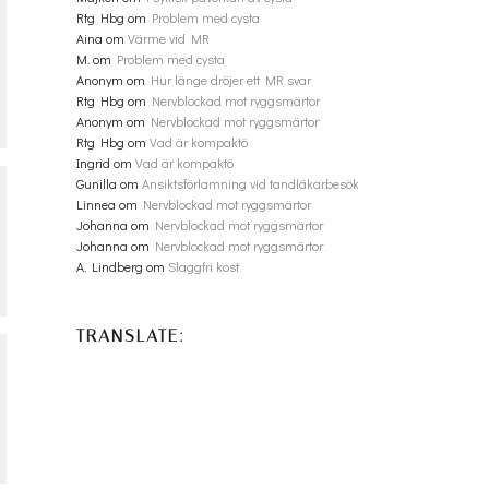
Rtg Hbg
om
Problem med cysta
Aina
om
Värme vid MR
M.
om
Problem med cysta
Anonym
om
Hur länge dröjer ett MR svar
Rtg Hbg
om
Nervblockad mot ryggsmärtor
Anonym
om
Nervblockad mot ryggsmärtor
Rtg Hbg
om
Vad är kompaktö
Ingrid
om
Vad är kompaktö
Gunilla
om
Ansiktsförlamning vid tandläkarbesök
Linnea
om
Nervblockad mot ryggsmärtor
Johanna
om
Nervblockad mot ryggsmärtor
Johanna
om
Nervblockad mot ryggsmärtor
A. Lindberg
om
Slaggfri kost
TRANSLATE: