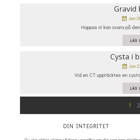
Gravid 
Jan 2
Hoppas ni kan svara på denn
LÄS 
Cysta i 
Jan 2
Vid en CT upptäcktes en cysta
LÄS 
Posts
P
Pag
1
navigation
DIN INTEGRITET
Du ska aldrig skicka sådana uppgifter om dig som kan skada 