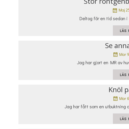
Stor röntgenb
Maj 2
Deltog för en tid sedan i 
LÄS 
Se anna
Mar 
Jag har gjort en MR av hu
LÄS 
Knöl p
Mar 
Jag har fått som en utbuktning 
LÄS 