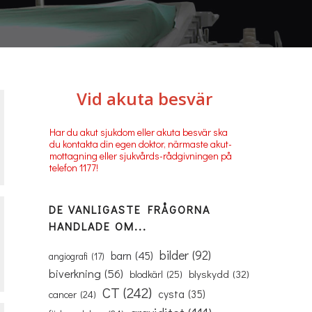
Vid akuta besvär
Har du akut sjukdom eller akuta besvär ska
du kontakta din egen doktor, närmaste akut-
mottagning eller sjukvårds-rådgivningen på
telefon 1177!
DE VANLIGASTE FRÅGORNA
HANDLADE OM...
bilder
(92)
barn
(45)
angiografi
(17)
biverkning
(56)
blyskydd
(32)
blodkärl
(25)
CT
(242)
cysta
(35)
cancer
(24)