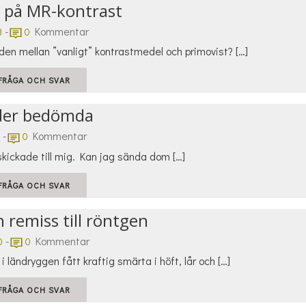
r på MR-kontrast
-
Kommentar
3
0
den mellan ”vanligt” kontrastmedel och primovist? […]
FRÅGA OCH SVAR
lder bedömda
-
Kommentar
0
skickade till mig. Kan jag sända dom […]
FRÅGA OCH SVAR
n remiss till röntgen
-
Kommentar
0
0
ländryggen fått kraftig smärta i höft, lår och […]
FRÅGA OCH SVAR