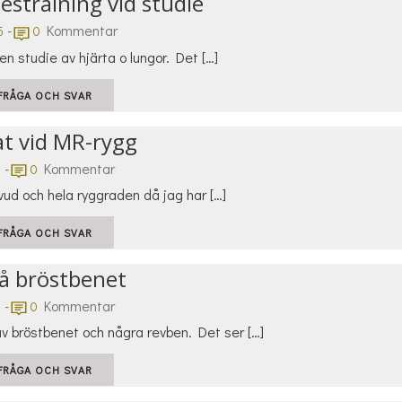
estrålning vid studie
-
Kommentar
5
0
en studie av hjärta o lungor. Det […]
FRÅGA OCH SVAR
t vid MR-rygg
-
Kommentar
9
0
vud och hela ryggraden då jag har […]
FRÅGA OCH SVAR
å bröstbenet
-
Kommentar
6
0
av bröstbenet och några revben. Det ser […]
FRÅGA OCH SVAR