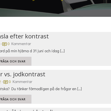
sla efter kontrast
-
Kommentar
0
ord på min hjärna d 31 juni och idag […]
FRÅGA OCH SVAR
r vs. jodkontrast
-
Kommentar
2
0
ätska? Du tänker förmodligen på de frågor en […]
FRÅGA OCH SVAR