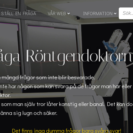
STÄLL EN FRÅGA
VÅR WEB
INFORMATION
åga Röntgendoktorn
n mängd frågor som inte blir besvarade.
nte har någon som kan svara på de frågor man har eller
ktor.
 som man själv tror låter konstig eller banal. Det kan d
känna sig lugn och säker.
Det finns inga dumma frågor bara svåra svar!