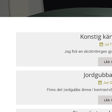
Konstig kän
Jul 7
Jag fick en skicktröntgen gj
LÄS 
Jordgubba
Jun 1
Finns det jordgubbs ämne i kontrastv
LÄS 