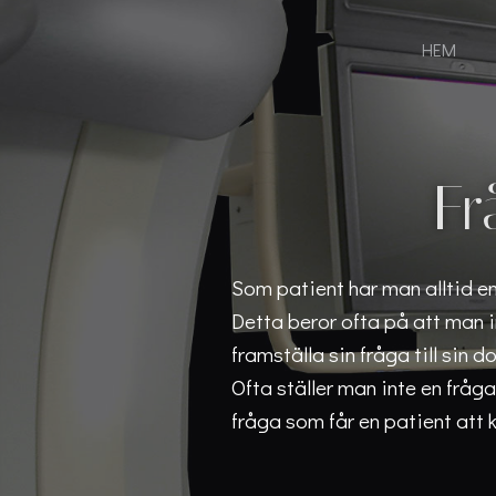
Hoppa
till
HEM
innehåll
Fr
Som patient har man alltid e
Detta beror ofta på att man i
framställa sin fråga till sin do
Ofta ställer man inte en fråga
fråga som får en patient att 