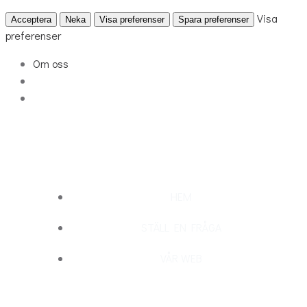
Visa
Acceptera
Neka
Visa preferenser
Spara preferenser
preferenser
Om oss
Hoppa
till
innehåll
HEM
STÄLL EN FRÅGA
VÅR WEB