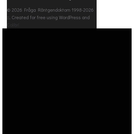
© 2026 Fråga Röntgendoktorn 1998-2026
::. Created for free using WordPress and
Colibri