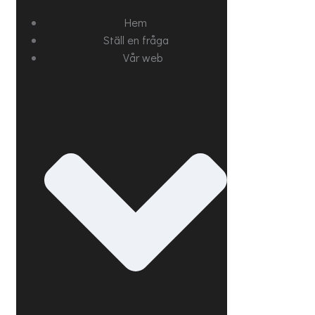
Hem
Ställ en fråga
Vår web