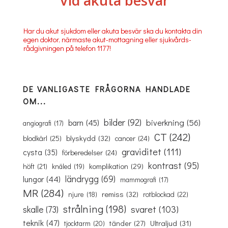
Vid akuta besvär
Har du akut sjukdom eller akuta besvär ska du kontakta din
egen doktor, närmaste akut-mottagning eller sjukvårds-
rådgivningen på telefon 1177!
DE VANLIGASTE FRÅGORNA HANDLADE
OM...
bilder
(92)
biverkning
(56)
barn
(45)
angiografi
(17)
CT
(242)
blyskydd
(32)
blodkärl
(25)
cancer
(24)
graviditet
(111)
cysta
(35)
förberedelser
(24)
kontrast
(95)
komplikation
(29)
höft
(21)
knäled
(19)
ländrygg
(69)
lungor
(44)
mammografi
(17)
MR
(284)
remiss
(32)
rotblockad
(22)
njure
(18)
strålning
(198)
svaret
(103)
skalle
(73)
teknik
(47)
Ultraljud
(31)
tänder
(27)
tjocktarm
(20)