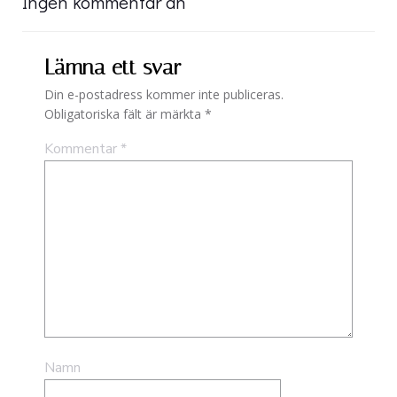
navigation
navigation
Ingen kommentar än
Lämna ett svar
Din e-postadress kommer inte publiceras.
Obligatoriska fält är märkta
*
Kommentar
*
Namn