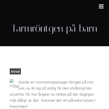
Hoppa
till
innehåll
Tarmröntgen på barn
Annat
Gjorde en tunntarmspassage röntgen på min
son, nu är jag så orolig för den strålning han
utsattes för, har ångest nu tänker på det dagligen
mår dåligt av det. Kommer det att påverka honom i
framtiden?