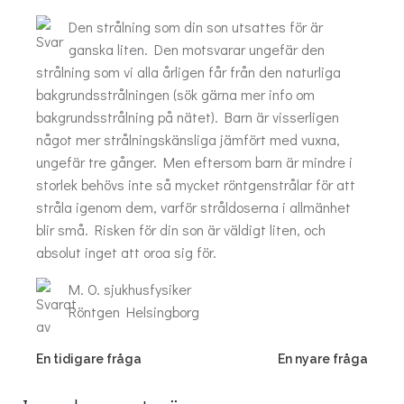
Den strålning som din son utsattes för är
ganska liten. Den motsvarar ungefär den
strålning som vi alla årligen får från den naturliga
bakgrundsstrålningen (sök gärna mer info om
bakgrundsstrålning på nätet). Barn är visserligen
något mer strålningskänsliga jämfört med vuxna,
ungefär tre gånger. Men eftersom barn är mindre i
storlek behövs inte så mycket röntgenstrålar för att
stråla igenom dem, varför stråldoserna i allmänhet
blir små. Risken för din son är väldigt liten, och
absolut inget att oroa sig för.
M. O. sjukhusfysiker
Röntgen Helsingborg
Post
Post
En tidigare fråga
En nyare fråga