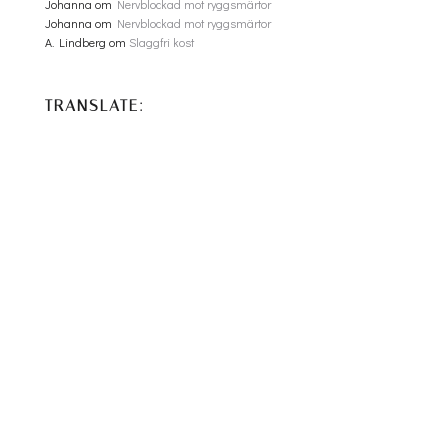
Johanna
om
Nervblockad mot ryggsmärtor
Johanna
om
Nervblockad mot ryggsmärtor
A. Lindberg
om
Slaggfri kost
TRANSLATE: