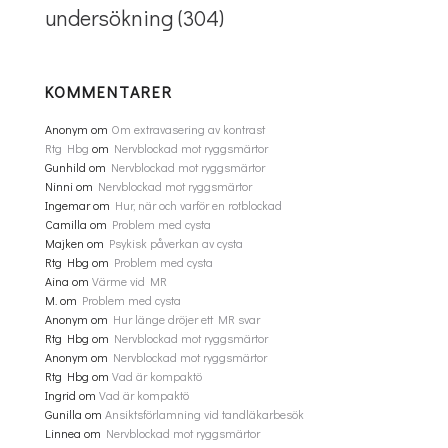
undersökning
(304)
KOMMENTARER
Anonym
om
Om extravasering av kontrast
Rtg Hbg
om
Nervblockad mot ryggsmärtor
Gunhild
om
Nervblockad mot ryggsmärtor
Ninni
om
Nervblockad mot ryggsmärtor
Ingemar
om
Hur, när och varför en rotblockad
Camilla
om
Problem med cysta
Majken
om
Psykisk påverkan av cysta
Rtg Hbg
om
Problem med cysta
Aina
om
Värme vid MR
M.
om
Problem med cysta
Anonym
om
Hur länge dröjer ett MR svar
Rtg Hbg
om
Nervblockad mot ryggsmärtor
Anonym
om
Nervblockad mot ryggsmärtor
Rtg Hbg
om
Vad är kompaktö
Ingrid
om
Vad är kompaktö
Gunilla
om
Ansiktsförlamning vid tandläkarbesök
Linnea
om
Nervblockad mot ryggsmärtor