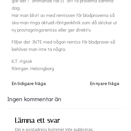
går det i ”ömmande fall (!)” att ta proverna samma
dag.
Har man blivit av med remissen för blodproverna så
ska man ringa aktuell röntgenklinik som då skickar ut
ny provtagningsremiss eller ger direktiv.
Följer det INTE med någon remiss för blodprover så
behöver man inte ta några.
K.T. rtgssk
Röntgen Helsingborg
Post
Post
En tidigare fråga
En nyare fråga
navigation
navigation
Ingen kommentar än
Lämna ett svar
Din e-postadress kommer inte publiceras.