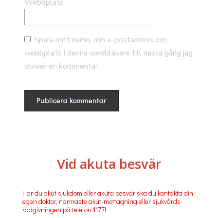
Webbplats
Spara mitt namn, min e-postadress och
webbplats i denna webbläsare till nästa gång jag
skriver en kommentar.
Vid akuta besvär
Har du akut sjukdom eller akuta besvär ska du kontakta din
egen doktor, närmaste akut-mottagning eller sjukvårds-
rådgivningen på telefon 1177!