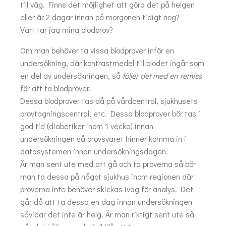
till väg. Finns det möjlighet att göra det på helgen
eller är 2 dagar innan på morgonen tidigt nog?
Vart tar jag mina blodprov?
Om man behöver ta vissa blodprover inför en
undersökning, där kontrastmedel till blodet ingår som
en del av undersökningen, så
följer det med en remiss
för att ta blodprover.
Dessa blodprover tas då på vårdcentral, sjukhusets
provtagningscentral, etc. Dessa blodprover bör tas i
god tid (diabetiker inom 1 vecka) innan
undersökningen så provsvaret hinner komma in i
datasystemen innan undersökningsdagen.
Är man sent ute med att gå och ta proverna så bör
man ta dessa på något sjukhus inom regionen där
proverna inte behöver skickas ivag för analys. Det
går då att ta dessa en dag innan undersökningen
såvidar det inte är helg. Är man riktigt sent ute så