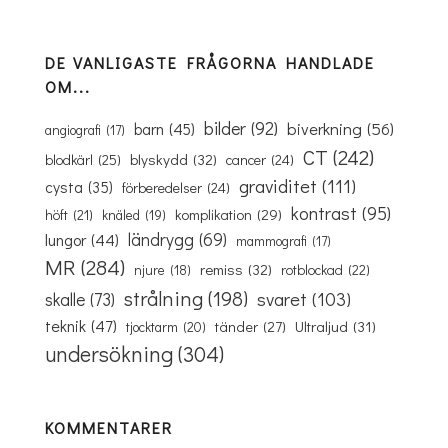
DE VANLIGASTE FRÅGORNA HANDLADE
OM...
bilder
(92)
biverkning
(56)
barn
(45)
angiografi
(17)
CT
(242)
blyskydd
(32)
blodkärl
(25)
cancer
(24)
graviditet
(111)
cysta
(35)
förberedelser
(24)
kontrast
(95)
komplikation
(29)
höft
(21)
knäled
(19)
ländrygg
(69)
lungor
(44)
mammografi
(17)
MR
(284)
remiss
(32)
rotblockad
(22)
njure
(18)
strålning
(198)
svaret
(103)
skalle
(73)
teknik
(47)
Ultraljud
(31)
tänder
(27)
tjocktarm
(20)
undersökning
(304)
KOMMENTARER