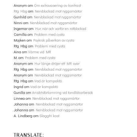
Anonym
om
Om extravasering av kontrast
Rtg Hbg
om
Nervblockad mot ryggsmärtor
Gunhild
om
Nervblockad mot ryggsmärtor
Ninni
om
Nervblockad mot ryggsmärtor
Ingemar
om
Hur, när och varför en rotblockad
Camilla
om
Problem med cysta
Majken
om
Psykisk påverkan av cysta
Rtg Hbg
om
Problem med cysta
Aina
om
Värme vid MR
M.
om
Problem med cysta
Anonym
om
Hur länge dröjer ett MR svar
Rtg Hbg
om
Nervblockad mot ryggsmärtor
Anonym
om
Nervblockad mot ryggsmärtor
Rtg Hbg
om
Vad är kompaktö
Ingrid
om
Vad är kompaktö
Gunilla
om
Ansiktsförlamning vid tandläkarbesök
Linnea
om
Nervblockad mot ryggsmärtor
Johanna
om
Nervblockad mot ryggsmärtor
Johanna
om
Nervblockad mot ryggsmärtor
A. Lindberg
om
Slaggfri kost
TRANSLATE: