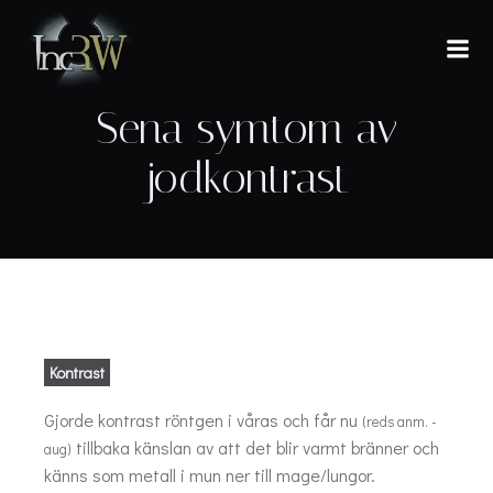
Hoppa
till
innehåll
Sena symtom av
jodkontrast
Kontrast
Gjorde kontrast röntgen i våras och får nu
(reds anm. -
tillbaka känslan av att det blir varmt bränner och
aug)
känns som metall i mun ner till mage/lungor.