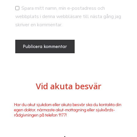
Spara mitt namn, min e-postadress och
webbplats i denna webbläsare till nästa gång jag
skriver en kommentar.
Vid akuta besvär
Har du akut sjukdom eller akuta besvär ska du kontakta din
egen doktor, närmaste akut-mottagning eller sjukvårds-
rådgivningen på telefon 1177!