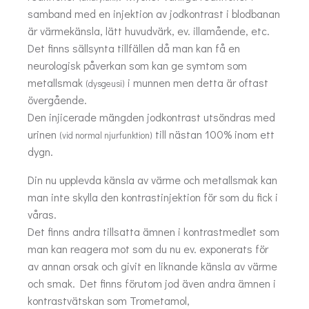
samband med en injektion av jodkontrast i blodbanan
är värmekänsla, lätt huvudvärk, ev. illamående, etc.
Det finns sällsynta tillfällen då man kan få en
neurologisk påverkan som kan ge symtom som
metallsmak
i munnen men detta är oftast
(dysgeusi)
övergående.
Den injicerade mängden jodkontrast utsöndras med
urinen
till nästan 100% inom ett
(vid normal njurfunktion)
dygn.
Din nu upplevda känsla av värme och metallsmak kan
man inte skylla den kontrastinjektion för som du fick i
våras.
Det finns andra tillsatta ämnen i kontrastmedlet som
man kan reagera mot som du nu ev. exponerats för
av annan orsak och givit en liknande känsla av värme
och smak. Det finns förutom jod även andra ämnen i
kontrastvätskan som Trometamol,