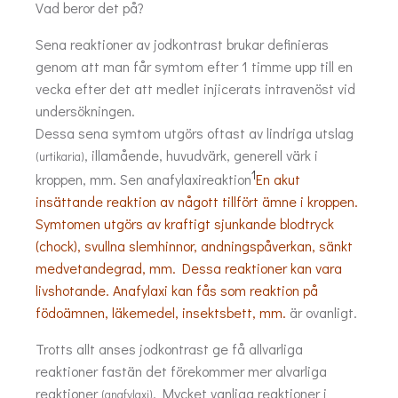
Vad beror det på?
Sena reaktioner av jodkontrast brukar definieras
genom att man får symtom efter 1 timme upp till en
vecka efter det att medlet injicerats intravenöst vid
undersökningen.
Dessa sena symtom utgörs oftast av lindriga utslag
, illamående, huvudvärk, generell värk i
(urtikaria)
1
kroppen, mm. Sen anafylaxireaktion
En akut
insättande reaktion av någott tillfört ämne i kroppen.
Symtomen utgörs av kraftigt sjunkande blodtryck
(chock), svullna slemhinnor, andningspåverkan, sänkt
medvetandegrad, mm. Dessa reaktioner kan vara
livshotande. Anafylaxi kan fås som reaktion på
födoämnen, läkemedel, insektsbett, mm.
är ovanligt.
Trotts allt anses jodkontrast ge få allvarliga
reaktioner fastän det förekommer mer alvarliga
reaktioner
. Mycket vanliga reaktioner i
(anafylaxi)