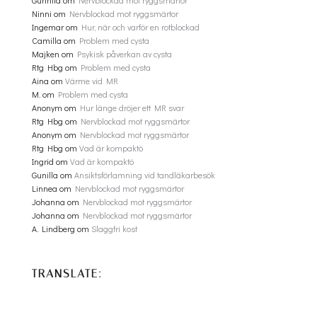
Gunhild
om
Nervblockad mot ryggsmärtor
Ninni
om
Nervblockad mot ryggsmärtor
Ingemar
om
Hur, när och varför en rotblockad
Camilla
om
Problem med cysta
Majken
om
Psykisk påverkan av cysta
Rtg Hbg
om
Problem med cysta
Aina
om
Värme vid MR
M.
om
Problem med cysta
Anonym
om
Hur länge dröjer ett MR svar
Rtg Hbg
om
Nervblockad mot ryggsmärtor
Anonym
om
Nervblockad mot ryggsmärtor
Rtg Hbg
om
Vad är kompaktö
Ingrid
om
Vad är kompaktö
Gunilla
om
Ansiktsförlamning vid tandläkarbesök
Linnea
om
Nervblockad mot ryggsmärtor
Johanna
om
Nervblockad mot ryggsmärtor
Johanna
om
Nervblockad mot ryggsmärtor
A. Lindberg
om
Slaggfri kost
TRANSLATE: