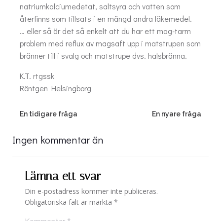
natriumkalciumedetat,
saltsyra
och vatten som
återfinns som tillsats i en mängd andra läkemedel.
… eller så är det så enkelt att du har ett mag-tarm
problem med reflux av magsaft upp i matstrupen som
bränner till i svalg och matstrupe dvs. halsbränna.
K.T. rtgssk
Röntgen Helsingborg
Post
Post
En tidigare fråga
En nyare fråga
navigation
navigation
Ingen kommentar än
Lämna ett svar
Din e-postadress kommer inte publiceras.
Obligatoriska fält är märkta
*