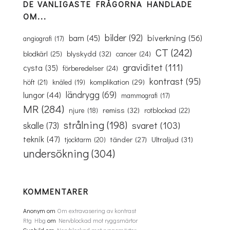
DE VANLIGASTE FRÅGORNA HANDLADE
OM...
bilder
(92)
biverkning
(56)
barn
(45)
angiografi
(17)
CT
(242)
blyskydd
(32)
blodkärl
(25)
cancer
(24)
graviditet
(111)
cysta
(35)
förberedelser
(24)
kontrast
(95)
komplikation
(29)
höft
(21)
knäled
(19)
ländrygg
(69)
lungor
(44)
mammografi
(17)
MR
(284)
remiss
(32)
rotblockad
(22)
njure
(18)
strålning
(198)
svaret
(103)
skalle
(73)
teknik
(47)
Ultraljud
(31)
tänder
(27)
tjocktarm
(20)
undersökning
(304)
KOMMENTARER
Anonym
om
Om extravasering av kontrast
Rtg Hbg
om
Nervblockad mot ryggsmärtor