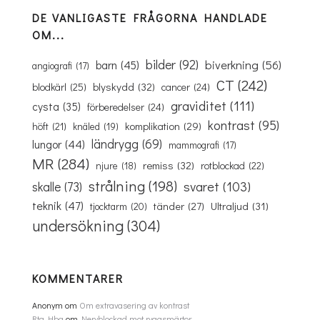
DE VANLIGASTE FRÅGORNA HANDLADE
OM...
bilder
(92)
biverkning
(56)
barn
(45)
angiografi
(17)
CT
(242)
blyskydd
(32)
blodkärl
(25)
cancer
(24)
graviditet
(111)
cysta
(35)
förberedelser
(24)
kontrast
(95)
komplikation
(29)
höft
(21)
knäled
(19)
ländrygg
(69)
lungor
(44)
mammografi
(17)
MR
(284)
remiss
(32)
rotblockad
(22)
njure
(18)
strålning
(198)
svaret
(103)
skalle
(73)
teknik
(47)
Ultraljud
(31)
tänder
(27)
tjocktarm
(20)
undersökning
(304)
KOMMENTARER
Anonym
om
Om extravasering av kontrast
Rtg Hbg
om
Nervblockad mot ryggsmärtor