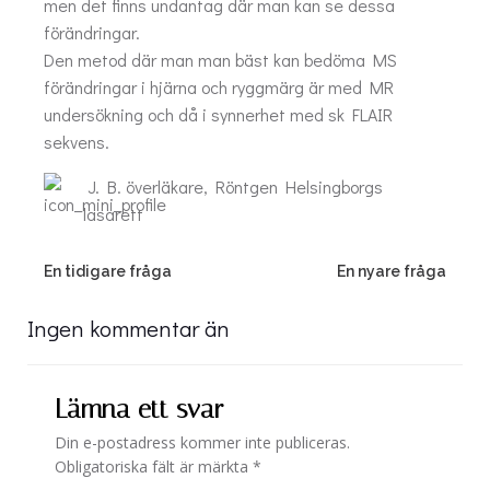
men det finns undantag där man kan se dessa
förändringar.
Den metod där man man bäst kan bedöma MS
förändringar i hjärna och ryggmärg är med MR
undersökning och då i synnerhet med sk FLAIR
sekvens.
J. B. överläkare, Röntgen Helsingborgs
lasarett
Post
Post
En tidigare fråga
En nyare fråga
navigation
navigation
Ingen kommentar än
Lämna ett svar
Din e-postadress kommer inte publiceras.
Obligatoriska fält är märkta
*