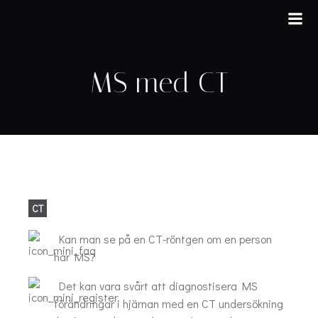
Hoppa
till
innehåll
MS med CT
CT
Kan man se på en CT-röntgen om en person
har MS?
Det kan vara svårt att diagnostisera MS
förändringar i hjärnan med en CT undersökning