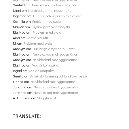
Gunhild
om
Nervblockad mot ryggsmärtor
Ninni
om
Nervblockad mot ryggsmärtor
Ingemar
om
Hur, när och varför en rotblockad
Camilla
om
Problem med cysta
Majken
om
Psykisk påverkan av cysta
Rtg Hbg
om
Problem med cysta
Aina
om
Värme vid MR
M.
om
Problem med cysta
Anonym
om
Hur länge dröjer ett MR svar
Rtg Hbg
om
Nervblockad mot ryggsmärtor
Anonym
om
Nervblockad mot ryggsmärtor
Rtg Hbg
om
Vad är kompaktö
Ingrid
om
Vad är kompaktö
Gunilla
om
Ansiktsförlamning vid tandläkarbesök
Linnea
om
Nervblockad mot ryggsmärtor
Johanna
om
Nervblockad mot ryggsmärtor
Johanna
om
Nervblockad mot ryggsmärtor
A. Lindberg
om
Slaggfri kost
TRANSLATE: