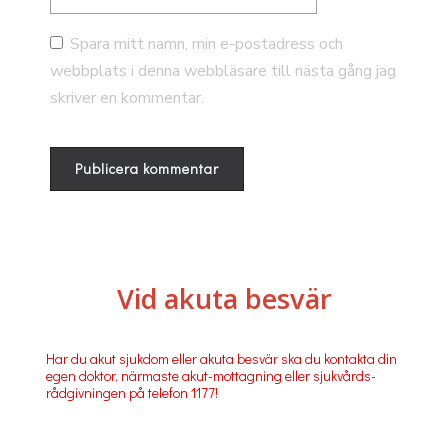
Spara mitt namn, min e-postadress och
webbplats i denna webbläsare till nästa gång jag
skriver en kommentar.
Vid akuta besvär
Har du akut sjukdom eller akuta besvär ska du kontakta din
egen doktor, närmaste akut-mottagning eller sjukvårds-
rådgivningen på telefon 1177!