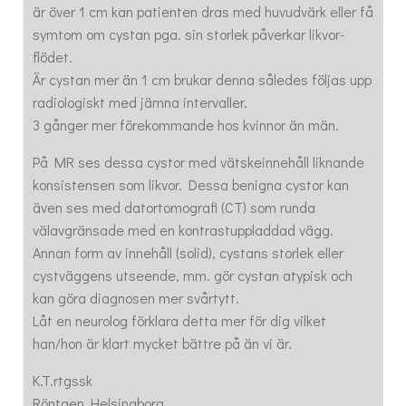
är över 1 cm kan patienten dras med huvudvärk eller få
symtom om cystan pga. sin storlek påverkar likvor-
flödet.
Är cystan mer än 1 cm brukar denna således följas upp
radiologiskt med jämna intervaller.
3 gånger mer förekommande hos kvinnor än män.
På MR ses dessa cystor med vätskeinnehåll liknande
konsistensen som likvor. Dessa benigna cystor kan
även ses med datortomografi (CT) som runda
välavgränsade med en kontrastuppladdad vägg.
Annan form av innehåll (solid), cystans storlek eller
cystväggens utseende, mm. gör cystan atypisk och
kan göra diagnosen mer svårtytt.
Låt en neurolog förklara detta mer för dig vilket
han/hon är klart mycket bättre på än vi är.
K.T.rtgssk
Röntgen Helsingborg