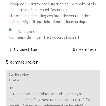
(blodprov, likvorprov, etc.) utgör en del i att säkerställa
en diagnos på en cystisk förändring.
Hur och om behandling och åtgärder ser ut är dock
helt en fråga för en klinisk läkare eller neurolog.
K.T. rtgssk
Röntgenavdelningen Helsingborgs lasarett
Post
Post
En tidigare fråga
En nyare fråga
navigation
navigation
5 kommentarer
Camilla
skriver:
kl. 10:18
Hej!
9×14 mm cysta på tallkottskörteln som bifynd.
Kan denna ha något med utmattning att göra? Den
ska väl hålla melatoninnivåernapå en bra nivå?