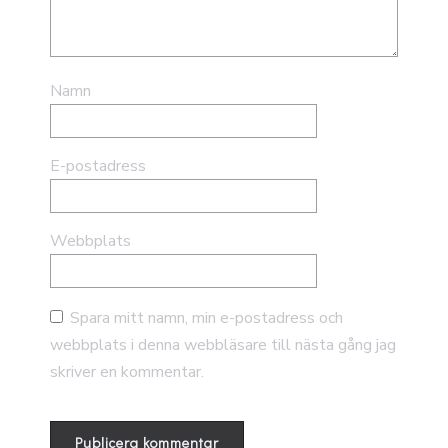
Namn
E-postadress
Webbplats
Spara mitt namn, min e-postadress och
webbplats i denna webbläsare till nästa gång jag
skriver en kommentar.