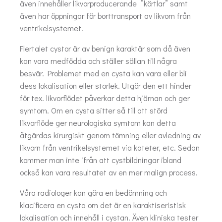
även innehåller likvorproducerande ”körtlar” samt
även har öppningar för borttransport av likvorn från
ventrikelsystemet.
Flertalet cystor är av benign karaktär som då även
kan vara medfödda och ställer sällan till några
besvär. Problemet med en cysta kan vara eller bli
dess lokalisation eller storlek. Utgör den ett hinder
för tex. likvorflödet påverkar detta hjärnan och ger
symtom. Om en cysta sitter så till att störd
likvorflöde ger neurologiska symtom kan detta
åtgärdas kirurgiskt genom tömning eller avledning av
likvorn från ventrikelsystemet via kateter, etc. Sedan
kommer man inte ifrån att cystbildningar ibland
också kan vara resultatet av en mer malign process.
Våra radiologer kan göra en bedömning och
klacificera en cysta om det är en karaktiseristisk
lokalisation och innehåll i cystan. Även kliniska tester