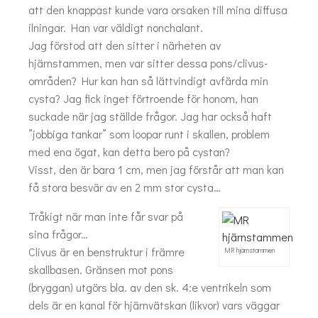
att den knappast kunde vara orsaken till mina diffusa
ilningar. Han var väldigt nonchalant.
Jag förstod att den sitter i närheten av
hjärnstammen, men var sitter dessa pons/clivus-
områden? Hur kan han så lättvindigt avfärda min
cysta? Jag fick inget förtroende för honom, han
suckade när jag ställde frågor. Jag har också haft
”jobbiga tankar” som loopar runt i skallen, problem
med ena ögat, kan detta bero på cystan?
Visst, den är bara 1 cm, men jag förstår att man kan
få stora besvär av en 2 mm stor cysta…
Tråkigt när man inte får svar på
sina frågor…
Clivus är en benstruktur i främre
MR hjärnstammen
skallbasen. Gränsen mot pons
(bryggan) utgörs bla. av den sk. 4:e ventrikeln som
dels är en kanal för hjärnvätskan (likvor) vars väggar