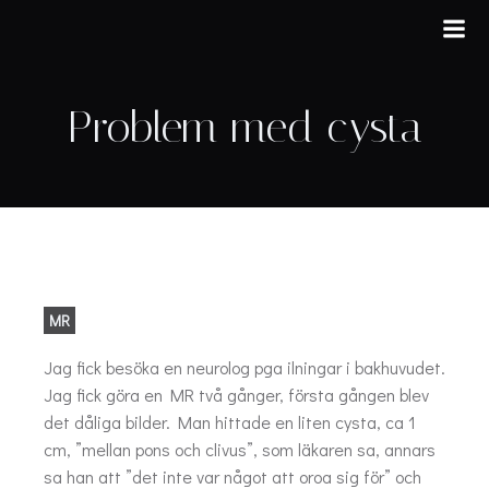
Hoppa
till
innehåll
Problem med cysta
MR
Jag fick besöka en neurolog pga ilningar i bakhuvudet.
Jag fick göra en MR två gånger, första gången blev
det dåliga bilder. Man hittade en liten cysta, ca 1
cm, ”mellan pons och clivus”, som läkaren sa, annars
sa han att ”det inte var något att oroa sig för” och