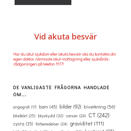
Vid akuta besvär
Har du akut sjukdom eller akuta besvär ska du kontakta din
egen doktor, närmaste akut-mottagning eller sjukvårds-
rådgivningen på telefon 1177!
DE VANLIGASTE FRÅGORNA HANDLADE
OM...
bilder
(92)
biverkning
(56)
barn
(45)
angiografi
(17)
CT
(242)
blyskydd
(32)
blodkärl
(25)
cancer
(24)
graviditet
(111)
cysta
(35)
förberedelser
(24)