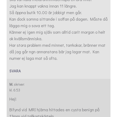
Jag kan knappt vakna innan 11 längre.
Så öppna butik 10.00 är jobbigt men går.
Kan dock somna sittande i soffan på dagen. Måste då
lägga mig o sova ett tag.
Känner ej igen mig själv som alltid carit morgon o helt
ok kvällsmänniska.
Har stora problem med minnet, torrkokar, bränner mat
då jag går ngn annanstans bär jag lagar mat. Kan
numer ej laga mat så ofta.
SVARA
M.
skriver:
kl. 6:53
Hej!
Bifynd vid MRI hjärna hittades en cysta benign på
13mm vid tallkortskörteln.