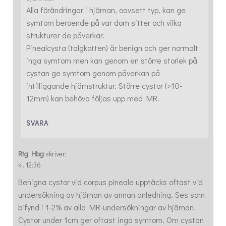
Alla förändringar i hjärnan, oavsett typ, kan ge
symtom beroende på var dom sitter och vilka
strukturer de påverkar.
Pinealcysta (talgkotten) är benign och ger normalt
inga symtom men kan genom en större storlek på
cystan ge symtom genom påverkan på
intilliggande hjärnstruktur. Större cystor (>10-
12mm) kan behöva följas upp med MR.
SVARA
Rtg Hbg
skriver:
kl. 12:36
Benigna cystor vid corpus pineale upptäcks oftast vid
undersökning av hjärnan av annan anledning. Ses som
bifynd i 1-2% av alla MR-undersökningar av hjärnan.
Cystor under 1cm ger oftast inga symtom. Om cystan