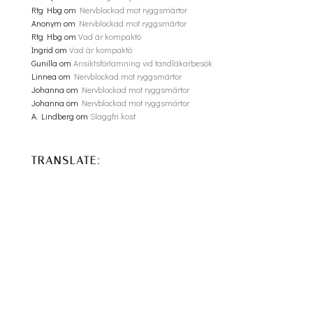
Rtg Hbg
om
Nervblockad mot ryggsmärtor
Anonym
om
Nervblockad mot ryggsmärtor
Rtg Hbg
om
Vad är kompaktö
Ingrid
om
Vad är kompaktö
Gunilla
om
Ansiktsförlamning vid tandläkarbesök
Linnea
om
Nervblockad mot ryggsmärtor
Johanna
om
Nervblockad mot ryggsmärtor
Johanna
om
Nervblockad mot ryggsmärtor
A. Lindberg
om
Slaggfri kost
TRANSLATE: