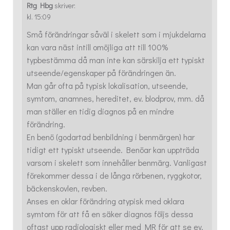
Rtg Hbg
skriver:
kl. 15:09
Små förändringar såväl i skelett som i mjukdelarna
kan vara näst intill omöjliga att till 100%
typbestämma då man inte kan särskilja ett typiskt
utseende/egenskaper på förändringen än.
Man går ofta på typisk lokalisation, utseende,
symtom, anamnes, hereditet, ev. blodprov, mm. då
man ställer en tidig diagnos på en mindre
förändring.
En benö (godartad benbildning i benmärgen) har
tidigt ett typiskt utseende. Benöar kan uppträda
varsom i skelett som innehåller benmärg. Vanligast
förekommer dessa i de långa rörbenen, ryggkotor,
bäckenskovlen, revben.
Anses en oklar förändring atypisk med oklara
symtom för att få en säker diagnos följs dessa
oftast upp radiologiskt eller med MR för att se ev.