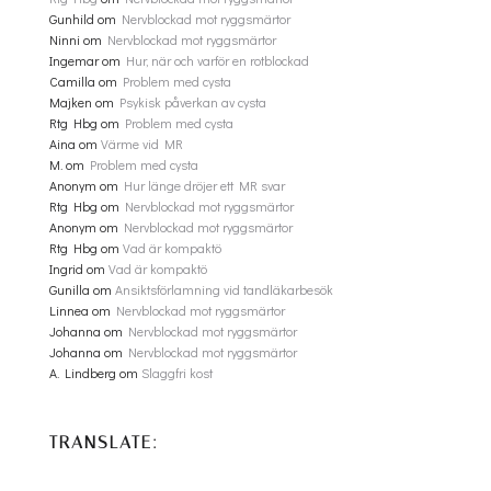
Gunhild
om
Nervblockad mot ryggsmärtor
Ninni
om
Nervblockad mot ryggsmärtor
Ingemar
om
Hur, när och varför en rotblockad
Camilla
om
Problem med cysta
Majken
om
Psykisk påverkan av cysta
Rtg Hbg
om
Problem med cysta
Aina
om
Värme vid MR
M.
om
Problem med cysta
Anonym
om
Hur länge dröjer ett MR svar
Rtg Hbg
om
Nervblockad mot ryggsmärtor
Anonym
om
Nervblockad mot ryggsmärtor
Rtg Hbg
om
Vad är kompaktö
Ingrid
om
Vad är kompaktö
Gunilla
om
Ansiktsförlamning vid tandläkarbesök
Linnea
om
Nervblockad mot ryggsmärtor
Johanna
om
Nervblockad mot ryggsmärtor
Johanna
om
Nervblockad mot ryggsmärtor
A. Lindberg
om
Slaggfri kost
TRANSLATE: