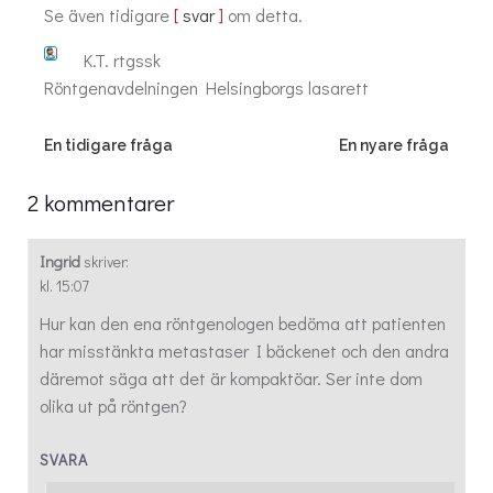
Se även tidigare
[
svar
]
om detta.
K.T. rtgssk
Röntgenavdelningen Helsingborgs lasarett
Post
Post
En tidigare fråga
En nyare fråga
navigation
navigation
2 kommentarer
Ingrid
skriver:
kl. 15:07
Hur kan den ena röntgenologen bedöma att patienten
har misstänkta metastaser I bäckenet och den andra
däremot säga att det är kompaktöar. Ser inte dom
olika ut på röntgen?
SVARA