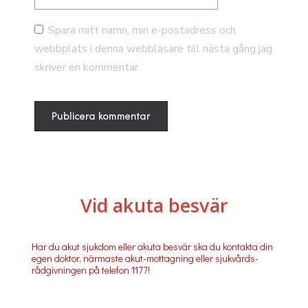
Spara mitt namn, min e-postadress och
webbplats i denna webbläsare till nästa gång jag
skriver en kommentar.
Vid akuta besvär
Har du akut sjukdom eller akuta besvär ska du kontakta din
egen doktor, närmaste akut-mottagning eller sjukvårds-
rådgivningen på telefon 1177!