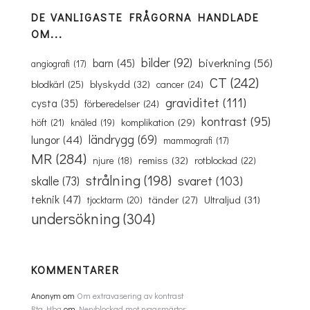
DE VANLIGASTE FRÅGORNA HANDLADE
OM...
bilder
(92)
biverkning
(56)
barn
(45)
angiografi
(17)
CT
(242)
blyskydd
(32)
blodkärl
(25)
cancer
(24)
graviditet
(111)
cysta
(35)
förberedelser
(24)
kontrast
(95)
komplikation
(29)
höft
(21)
knäled
(19)
ländrygg
(69)
lungor
(44)
mammografi
(17)
MR
(284)
remiss
(32)
rotblockad
(22)
njure
(18)
strålning
(198)
svaret
(103)
skalle
(73)
teknik
(47)
Ultraljud
(31)
tänder
(27)
tjocktarm
(20)
undersökning
(304)
KOMMENTARER
Anonym
om
Om extravasering av kontrast
Rtg Hbg
om
Nervblockad mot ryggsmärtor