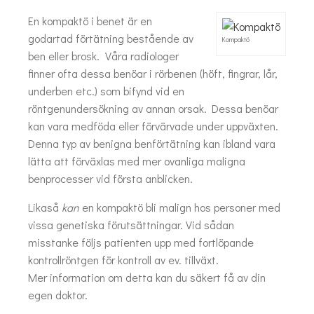
En kompaktö i benet är en
godartad förtätning bestående av
Kompaktö
ben eller brosk. Våra radiologer
finner ofta dessa benöar i rörbenen (höft, fingrar, lår,
underben etc.) som bifynd vid en
röntgenundersökning av annan orsak. Dessa benöar
kan vara medföda eller förvärvade under uppväxten.
Denna typ av benigna benförtätning kan ibland vara
lätta att förväxlas med mer ovanliga maligna
benprocesser vid första anblicken.
Likaså
kan
en kompaktö bli malign hos personer med
vissa genetiska förutsättningar. Vid sådan
misstanke följs patienten upp med fortlöpande
kontrollröntgen för kontroll av ev. tillväxt.
Mer information om detta kan du säkert få av din
egen doktor.