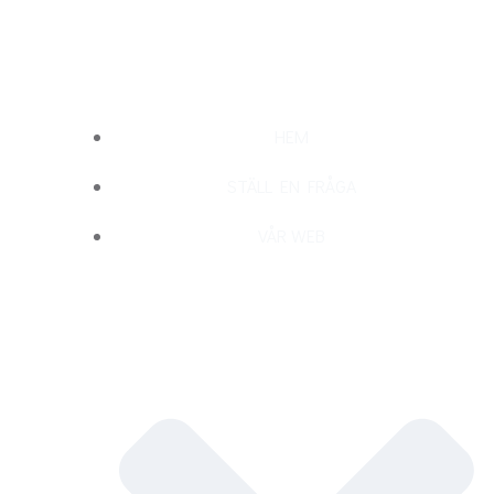
Hoppa
till
innehåll
HEM
STÄLL EN FRÅGA
VÅR WEB