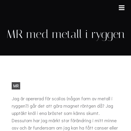
Hoppa
till
innehåll
MR med metall i ryggen
MR
Jag är opererad för scolios (någon form av metall i
ryggen?) går det att göra magnet röntgen då? Jag
upptäkt knöl i ena bröstet som känns skumt.
Dessutom har jag märkt stor förändring i mitt minne
osv och är fundersam om jag kan ha fått canser eller