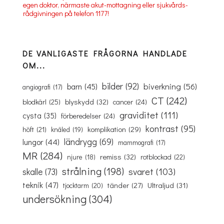
egen doktor, närmaste akut-mottagning eller sjukvårds-
rådgivningen på telefon 1177!
DE VANLIGASTE FRÅGORNA HANDLADE
OM...
bilder
(92)
biverkning
(56)
barn
(45)
angiografi
(17)
CT
(242)
blyskydd
(32)
blodkärl
(25)
cancer
(24)
graviditet
(111)
cysta
(35)
förberedelser
(24)
kontrast
(95)
komplikation
(29)
höft
(21)
knäled
(19)
ländrygg
(69)
lungor
(44)
mammografi
(17)
MR
(284)
remiss
(32)
rotblockad
(22)
njure
(18)
strålning
(198)
svaret
(103)
skalle
(73)
teknik
(47)
Ultraljud
(31)
tänder
(27)
tjocktarm
(20)
undersökning
(304)