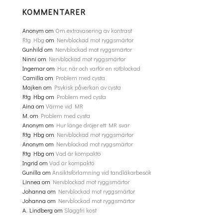
KOMMENTARER
Anonym
om
Om extravasering av kontrast
Rtg Hbg
om
Nervblockad mot ryggsmärtor
Gunhild
om
Nervblockad mot ryggsmärtor
Ninni
om
Nervblockad mot ryggsmärtor
Ingemar
om
Hur, när och varför en rotblockad
Camilla
om
Problem med cysta
Majken
om
Psykisk påverkan av cysta
Rtg Hbg
om
Problem med cysta
Aina
om
Värme vid MR
M.
om
Problem med cysta
Anonym
om
Hur länge dröjer ett MR svar
Rtg Hbg
om
Nervblockad mot ryggsmärtor
Anonym
om
Nervblockad mot ryggsmärtor
Rtg Hbg
om
Vad är kompaktö
Ingrid
om
Vad är kompaktö
Gunilla
om
Ansiktsförlamning vid tandläkarbesök
Linnea
om
Nervblockad mot ryggsmärtor
Johanna
om
Nervblockad mot ryggsmärtor
Johanna
om
Nervblockad mot ryggsmärtor
A. Lindberg
om
Slaggfri kost