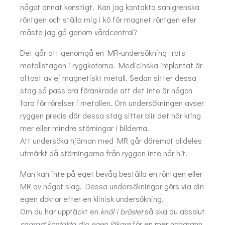
något annat konstigt. Kan jag kontakta sahlgrenska
röntgen och ställa mig i kö för magnet röntgen eller
måste jag gå genom vårdcentral?
Det går att genomgå en MR-undersökning trots
metallstagen i ryggkotorna. Medicinska implantat är
oftast av ej magnetiskt metall. Sedan sitter dessa
stag så pass bra förankrade att det inte är någon
fara för rörelser i metallen. Om undersökningen avser
ryggen precis där dessa stag sitter blir det här kring
mer eller mindre störningar i bilderna.
Att undersöka hjärnan med MR går däremot alldeles
utmärkt då störningarna från ryggen inte når hit.
Man kan inte på eget bevåg beställa en röntgen eller
MR av något slag. Dessa undersökningar görs via din
egen doktor efter en klinisk undersökning.
Om du har upptäckt en
knöl i bröstet
så ska du absolut
snarast kontakta din egen läkare
för en mer noggrann