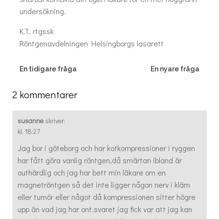
undersökning.
K.T. rtgssk
Röntgenavdelningen Helsingborgs lasarett
Post
Post
En tidigare fråga
En nyare fråga
navigation
navigation
2 kommentarer
susanne
skriver:
kl. 18:27
Jag bor i göteborg och har kotkompressioner i ryggen
har fått göra vanlig röntgen,då smärtan ibland är
outhärdlig och jag har bett min läkare om en
magnetröntgen så det inte ligger någon nerv i kläm
eller tumör eller något då kompressionen sitter högre
upp än vad jag har ont.svaret jag fick var att jag kan