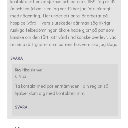
kontakta ett privatsjukhus och betala själv!!! jag är 45
år och har jobbat sen jag var 15 har jag inte bidragit
med någonting. Har under ett antal år arbetat på
hospice (vård i livets slutskede) där man såg riktigt
ruskiga felbedömningar läkare hade gjort på pat som
kanske om den fått rätt vård i tid kanske överlevt. vad
är mina rättigheter som patient hos vem ska jag klaga
SVARA
Rtg Hbg
skriver:
kl. 9:32
Ta kontakt med patientnämnden i din region så
hjälper dom dig med kontakter, mm.
SVARA