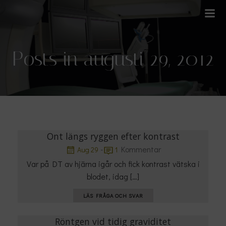
Hoppa
till
innehåll
Posts in augusti 29, 2012
Ont längs ryggen efter kontrast
-
Kommentar
Aug 29
1
Var på DT av hjärna igår och fick kontrast vätska i
blodet, idag […]
LÄS FRÅGA OCH SVAR
Röntgen vid tidig graviditet