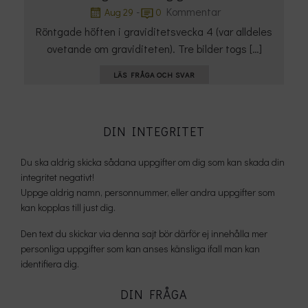
-
Kommentar
Aug 29
0
Röntgade höften i graviditetsvecka 4 (var alldeles
ovetande om graviditeten). Tre bilder togs […]
LÄS FRÅGA OCH SVAR
DIN INTEGRITET
Du ska aldrig skicka sådana uppgifter om dig som kan skada din
integritet negativt!
Uppge aldrig namn, personnummer, eller andra uppgifter som
kan kopplas till just dig.
Den text du skickar via denna sajt bör därför ej innehålla mer
personliga uppgifter som kan anses känsliga ifall man kan
identifiera dig.
DIN FRÅGA