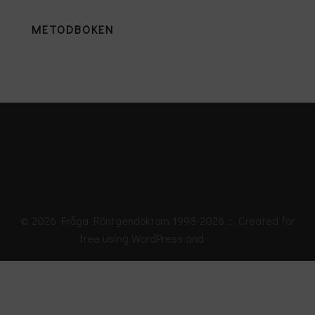
METODBOKEN
© 2026 Fråga Röntgendoktorn 1998-2026 ::. Created for
free using WordPress and
Colibri