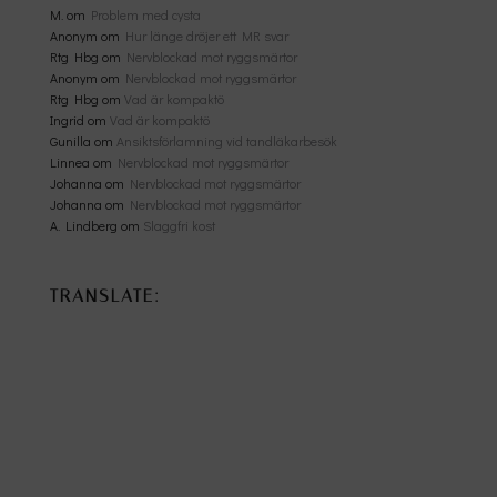
M.
om
Problem med cysta
Anonym
om
Hur länge dröjer ett MR svar
Rtg Hbg
om
Nervblockad mot ryggsmärtor
Anonym
om
Nervblockad mot ryggsmärtor
Rtg Hbg
om
Vad är kompaktö
Ingrid
om
Vad är kompaktö
Gunilla
om
Ansiktsförlamning vid tandläkarbesök
Linnea
om
Nervblockad mot ryggsmärtor
Johanna
om
Nervblockad mot ryggsmärtor
Johanna
om
Nervblockad mot ryggsmärtor
A. Lindberg
om
Slaggfri kost
TRANSLATE: