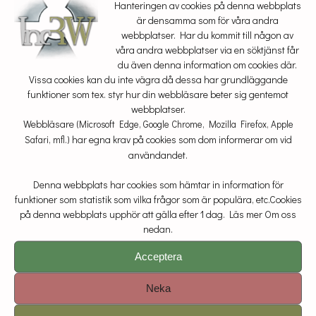
Hanteringen av cookies på denna webbplats
är densamma som för våra andra
webbplatser. Har du kommit till någon av
våra andra webbplatser via en söktjänst får
du även denna information om cookies där.
Vissa cookies kan du inte vägra då dessa har grundläggande
funktioner som tex. styr hur din webbläsare beter sig gentemot
Vid akuta besvär
webbplatser.
Webbläsare
(Microsoft Edge, Google Chrome, Mozilla Firefox, Apple
har egna krav på cookies som dom informerar om vid
Safari, mfl.)
användandet.
Har du akut sjukdom eller akuta besvär ska du kontakta din
egen doktor, närmaste akut-mottagning eller sjukvårds-
rådgivningen på telefon 1177!
Denna webbplats har cookies som hämtar in information för
funktioner som statistik som vilka frågor som är populära, etc.Cookies
på denna webbplats upphör att gälla efter 1 dag. Läs mer Om oss
nedan.
DE VANLIGASTE FRÅGORNA HANDLADE
OM...
Acceptera
bilder
(92)
biverkning
(56)
barn
(45)
angiografi
(17)
Neka
CT
(242)
blyskydd
(32)
blodkärl
(25)
cancer
(24)