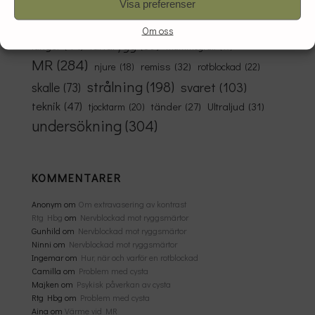
Visa preferenser
graviditet
(111)
cysta
(35)
förberedelser
(24)
kontrast
(95)
komplikation
(29)
höft
(21)
knäled
(19)
Om oss
ländrygg
(69)
lungor
(44)
mammografi
(17)
MR
(284)
remiss
(32)
rotblockad
(22)
njure
(18)
strålning
(198)
svaret
(103)
skalle
(73)
teknik
(47)
Ultraljud
(31)
tänder
(27)
tjocktarm
(20)
undersökning
(304)
KOMMENTARER
Anonym
om
Om extravasering av kontrast
Rtg Hbg
om
Nervblockad mot ryggsmärtor
Gunhild
om
Nervblockad mot ryggsmärtor
Ninni
om
Nervblockad mot ryggsmärtor
Ingemar
om
Hur, när och varför en rotblockad
Camilla
om
Problem med cysta
Majken
om
Psykisk påverkan av cysta
Rtg Hbg
om
Problem med cysta
Aina
om
Värme vid MR