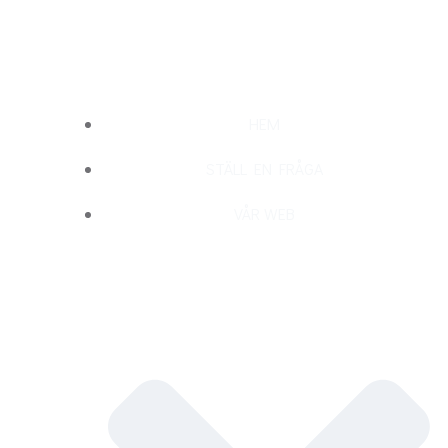
Hoppa
till
innehåll
HEM
STÄLL EN FRÅGA
VÅR WEB