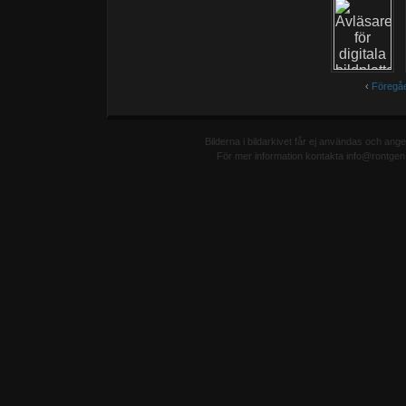
‹
Föregå
Bilderna i bildarkivet får ej användas och ang
För mer information kontakta info@rontgen