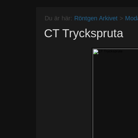
Du är här:
Röntgen Arkivet
>
Moda
CT Tryckspruta