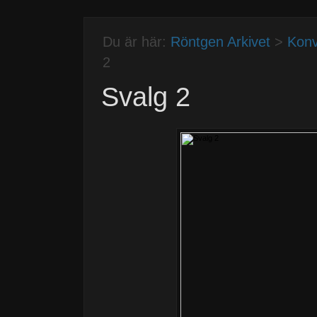
Du är här:
Röntgen Arkivet
>
Konv
2
Svalg 2