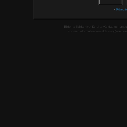
‹
Föregå
Bilderna i bildarkivet får ej användas och ang
För mer information kontakta info@rontgen